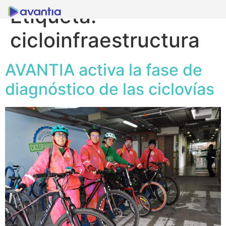
Etiqueta:
cicloinfraestructura
AVANTIA activa la fase de
diagnóstico de las ciclovías